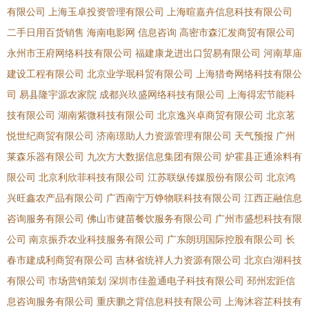
有限公司
上海玉卓投资管理有限公司
上海暄嘉卉信息科技有限公司
二手日用百货销售
海南电影网
信息咨询
高密市森汇发商贸有限公司
永州市王府网络科技有限公司
福建康龙进出口贸易有限公司
河南草庙
建设工程有限公司
北京业学珉科贸有限公司
上海猎奇网络科技有限公
司
易县隆宇源农家院
成都兴玖盛网络科技有限公司
上海得宏节能科
技有限公司
湖南紫微科技有限公司
北京逸兴卓商贸有限公司
北京茗
悦世纪商贸有限公司
济南璟助人力资源管理有限公司
天气预报
广州
莱森乐器有限公司
九次方大数据信息集团有限公司
炉霍县正通涂料有
限公司
北京利欣菲科技有限公司
江苏联纵传媒股份有限公司
北京鸿
兴旺鑫农产品有限公司
广西南宁万铮物联科技有限公司
江西正融信息
咨询服务有限公司
佛山市健苗餐饮服务有限公司
广州市盛想科技有限
公司
南京振乔农业科技服务有限公司
广东朗玥国际控股有限公司
长
春市建成利商贸有限公司
吉林省统祥人力资源有限公司
北京白湖科技
有限公司
市场营销策划
深圳市佳盈通电子科技有限公司
邳州宏距信
息咨询服务有限公司
重庆鹏之背信息科技有限公司
上海沐容芷科技有